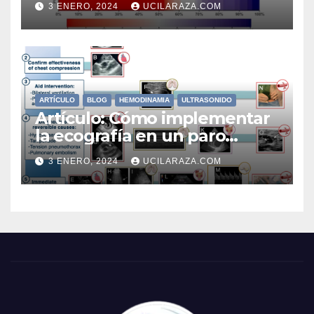
3 ENERO, 2024
UCILARAZA.COM
ingresados ​​de forma aguda
en la UCI con delirio
ARTÍCULO
BLOG
HEMODINAMIA
ULTRASONIDO
Artículo: Cómo implementar
la ecografía en un paro
cardíaco
3 ENERO, 2024
UCILARAZA.COM