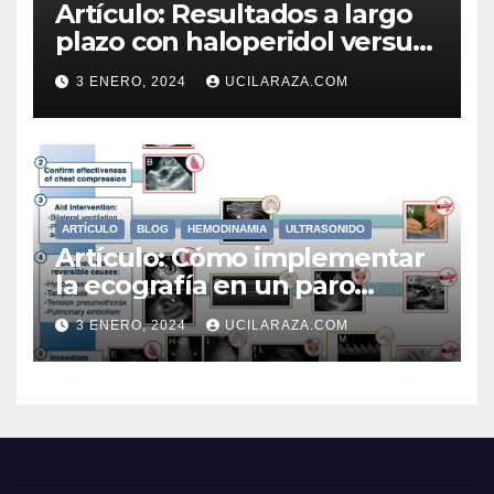
Artículo: Resultados a largo
plazo con haloperidol versus
placebo en pacientes adultos
3 ENERO, 2024
UCILARAZA.COM
ingresados ​​de forma aguda
en la UCI con delirio
ARTÍCULO
BLOG
HEMODINAMIA
ULTRASONIDO
Artículo: Cómo implementar
la ecografía en un paro
cardíaco
3 ENERO, 2024
UCILARAZA.COM