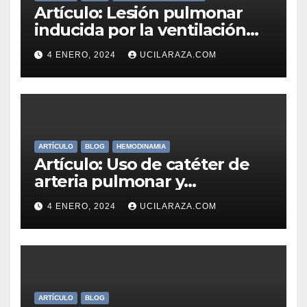
Artículo: Lesión pulmonar
inducida por la ventilación
mecánica: ¿un caso para un
4 ENERO, 2024
UCILARAZA.COM
paraguas más grande?
ARTÍCULO
BLOG
HEMODINAMIA
Artículo: Uso de catéter de
arteria pulmonar y
mortalidad en la unidad de
4 ENERO, 2024
UCILARAZA.COM
cuidados intensivos
cardíacos
ARTÍCULO
BLOG